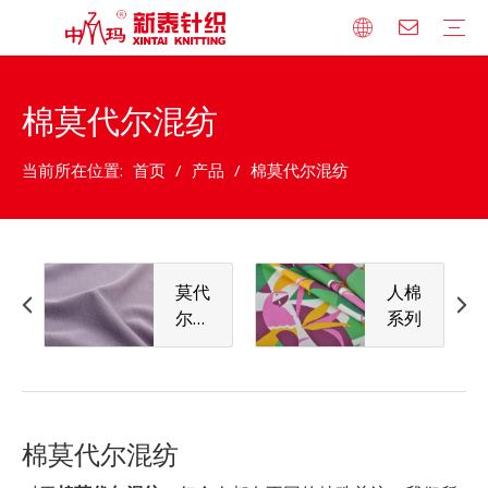
棉莫代尔混纺
公司简介
荣誉资质
发展历程
技术设备
企业文化
品牌合作
莫代尔/天丝系列
人棉系列
全棉系列
宽幅针织床品系列
竹纤维系列
涤纶混纺系列
法式小毛圈系列
卫衣绒系列
罗纹系列
棉毛布系列
其他系列
人才理念
人才发展战略
人才招聘
当前所在位置:
首页
/
产品
/
棉莫代尔混纺
莫代
人棉
尔/
系列
天丝
系列
棉莫代尔混纺