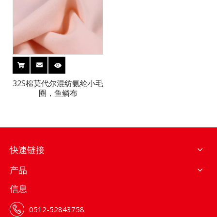
32S棉莫代尔混纺氨纶小毛
圈，鱼鳞布
快速链接
产品
信息
0512-52843758