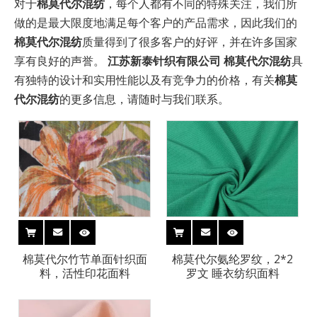
对于
棉莫代尔混纺
，每个人都有不同的特殊关注，我们所
做的是最大限度地满足每个客户的产品需求，因此我们的
棉莫代尔混纺
质量得到了很多客户的好评，并在许多国家
享有良好的声誉。
江苏新泰针织有限公司
棉莫代尔混纺
具
有独特的设计和实用性能以及有竞争力的价格，有关
棉莫
代尔混纺
的更多信息，请随时与我们联系。
棉莫代尔竹节单面针织面
棉莫代尔氨纶罗纹，2*2
料，活性印花面料
罗文 睡衣纺织面料