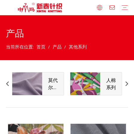
产品
公司简介
荣誉资质
发展历程
技术设备
企业文化
品牌合作
莫代尔/天丝系列
人棉系列
全棉系列
宽幅针织床品系列
竹纤维系列
涤纶混纺系列
法式小毛圈系列
卫衣绒系列
罗纹系列
棉毛布系列
其他系列
人才理念
人才发展战略
人才招聘
当前所在位置:
首页
/
产品
/
其他系列
莫代
人棉
尔/
系列
天丝
系列