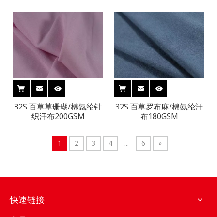
32S 百草草珊瑚/棉氨纶针
32S 百草罗布麻/棉氨纶汗
织汗布200GSM
布180GSM
1
2
3
4
...
6
»
快速链接