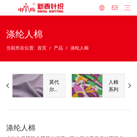
涤纶人棉
公司简介
荣誉资质
发展历程
技术设备
企业文化
品牌合作
莫代尔/天丝系列
人棉系列
全棉系列
宽幅针织床品系列
竹纤维系列
涤纶混纺系列
法式小毛圈系列
卫衣绒系列
罗纹系列
棉毛布系列
其他系列
人才理念
人才发展战略
人才招聘
当前所在位置:
首页
/
产品
/
涤纶人棉
莫代
人棉
尔/
系列
天丝
系列
涤纶人棉