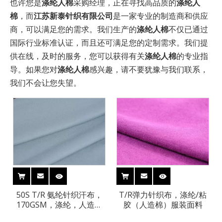
也许您是
涤纶人棉
采购经理，正在寻找高品质的
涤纶人
棉
，而
江苏新泰针织有限公司
是一家专业的制造商和供应
商，可以满足您的需求。我们生产的
涤纶人棉
不仅已通过
国际行业标准认证，而且还可满足您的定制需求。我们提
供在线，及时的服务，您可以获得有关
涤纶人棉
的专业指
导。如果您对
涤纶人棉
感兴趣，请不要犹豫与我们联系，
我们不会让您失望。
50S T/R 氨纶针织汗布，
T/R弹力针织布，涤纶/粘
170GSM，涤纶，人造棉
胶（人造棉）服装面料
针织面料