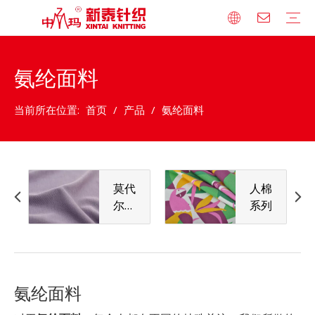
氨纶面料
公司简介
荣誉资质
发展历程
技术设备
企业文化
品牌合作
莫代尔/天丝系列
人棉系列
全棉系列
宽幅针织床品系列
竹纤维系列
涤纶混纺系列
法式小毛圈系列
卫衣绒系列
罗纹系列
棉毛布系列
其他系列
人才理念
人才发展战略
人才招聘
当前所在位置:
首页
/
产品
/
氨纶面料
莫代
人棉
尔/
系列
天丝
系列
氨纶面料