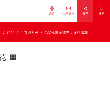
分享
搜索
语言
电子邮件
页
/
产品
/
卫衣绒系列
/
CVC棉涤拉绒布，涂料印花
印花