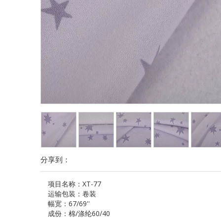
分享到：
项目名称：
XT-77
运输包装：
卷装
幅宽：
67/69''
成份：
棉/涤纶60/40