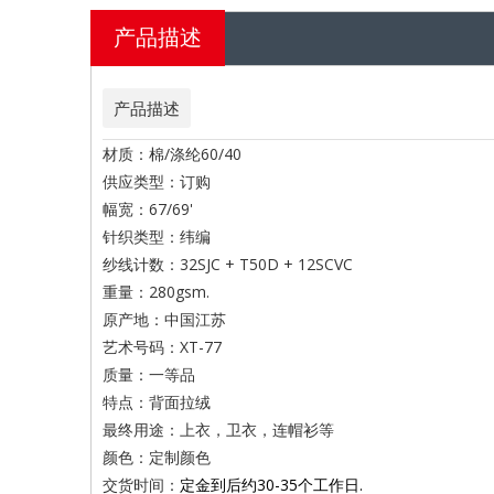
产品描述
产品描述
材质：棉/涤纶60/40
供应类型：订购
幅宽：67/69'
针织类型：纬编
纱线计数：32SJC + T50D + 12SCVC
重量：280gsm.
原产地：中国江苏
艺术号码：XT-77
质量：一等品
特点：背面拉绒
最终用途：上衣，卫衣，连帽衫等
颜色：定制颜色
交货时间：
定金到后约30-35个工作日
.