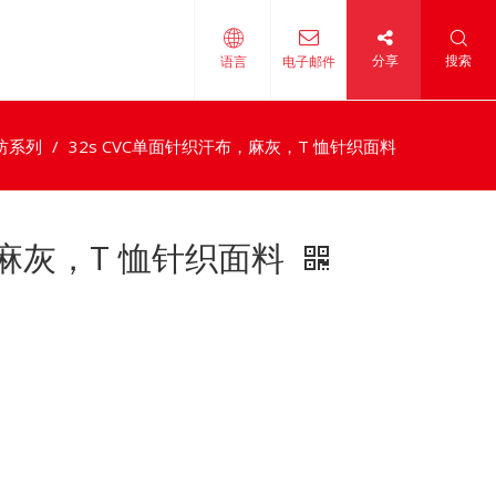
分享
搜索
语言
电子邮件
纺系列
/
32s CVC单面针织汗布，麻灰，T 恤针织面料
，麻灰，T 恤针织面料