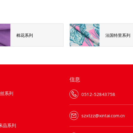
棉花系列
法国特里系列
信息
天丝系列
0512-52843758
szxtzz@xintai.com.cn
床品系列