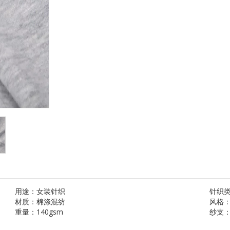
用途：
女装针织
针织
材质：
棉涤混纺
风格
重量：
140gsm
纱支