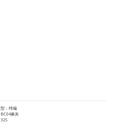
类型：
纬编
：
BC04麻灰
：
32S