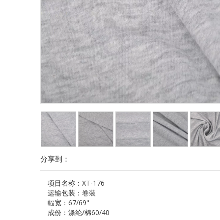
分享到：
项目名称：
XT-176
运输包装：
卷装
幅宽：
67/69''
成份：
涤纶/棉60/40