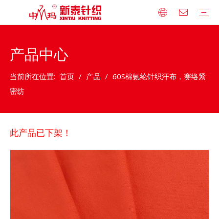
产品中心
公司简介
荣誉资质
发展历程
技术设备
企业文化
品牌合作
莫代尔/天丝系列
人棉系列
全棉系列
宽幅针织床品系列
竹纤维系列
涤纶混纺系列
法式小毛圈系列
卫衣绒系列
罗纹系列
棉毛布系列
其他系列
人才理念
人才发展战略
人才招聘
当前所在位置:
首页
/
产品
/
60S棉氨纶针织汗布，赛络紧
密纺
此产品已下架！