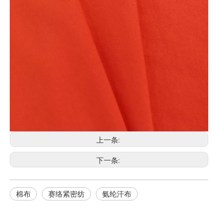
上一条:
下一条:
棉布
赛络紧密纺
氨纶汗布