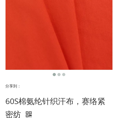
分享到：
60S棉氨纶针织汗布，赛络紧
密纺